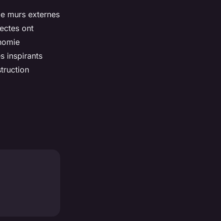
 de murs externes
tectes ont
nomie
s inspirants
struction