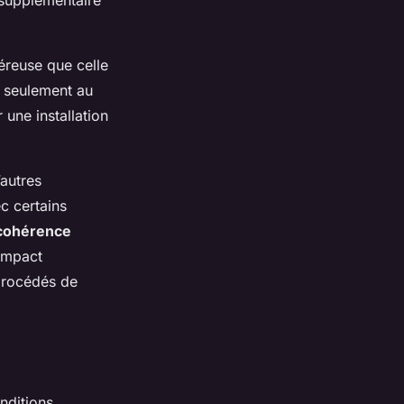
 supplémentaire
néreuse que celle
n seulement au
 une installation
’autres
c certains
cohérence
’impact
 procédés de
nditions