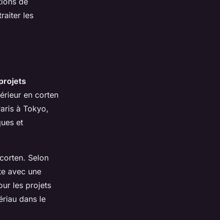
tions de
aiter les
projets
érieur en corten
Paris à Tokyo,
ques et
corten. Selon
te avec une
ur les projets
ériau dans le