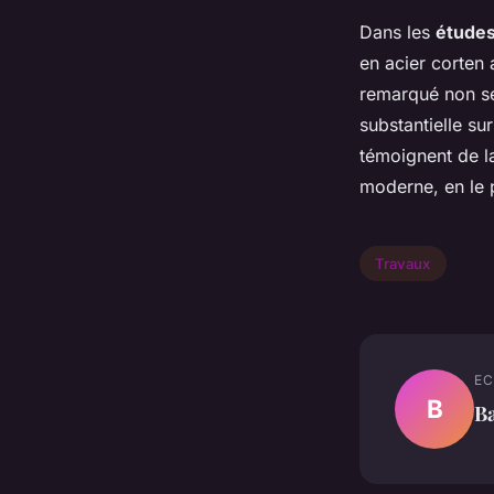
Dans les
études
en acier corten 
remarqué non s
substantielle su
témoignent de la
moderne, en le 
Travaux
EC
B
Ba