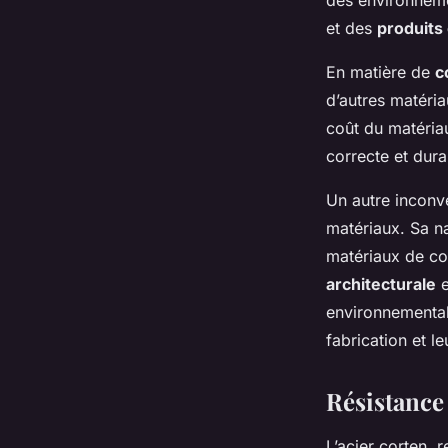
des environneme
et des
produits
En matière de
c
d’autres matéri
coût du matériau
correcte et dura
Un autre inconvé
matériaux. Sa na
matériaux de con
architecturale
e
environnemental
fabrication et 
Résistance
L’acier corten,