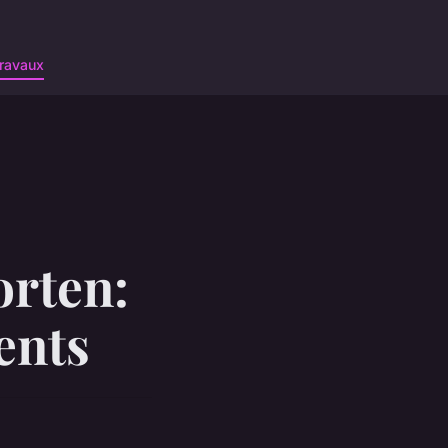
ravaux
orten:
ents