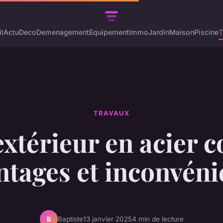
l
Actu
Deco
Demenagement
Equipement
Immo
Jardin
Maison
Piscine
T
TRAVAUX
xtérieur en acier c
ntages et inconvéni
Baptiste
13 janvier 2025
4 min de lecture
B