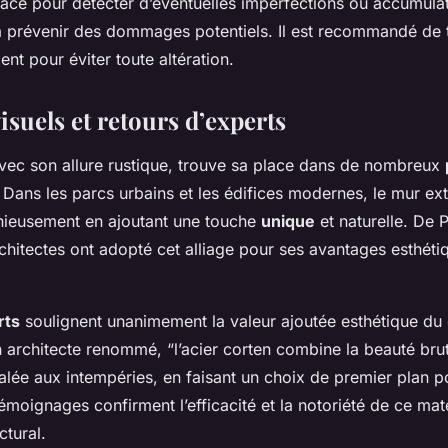
face pour détecter d’éventuelles imperfections ou accumula
à prévenir des dommages potentiels. Il est recommandé de tr
nt pour éviter toute altération.
suels et retours d’experts
 avec son allure rustique, trouve sa place dans de nombreux
. Dans les parcs urbains et les édifices modernes, le mur ext
nieusement en ajoutant une touche
unique
et naturelle. De 
hitectes ont adopté cet alliage pour ses avantages esthéti
rts
soulignent unanimement la valeur ajoutée esthétique du 
 architecte renommé, “l’acier corten combine la beauté bru
lée aux intempéries, en faisant un choix de premier plan po
émoignages confirment l’efficacité et la notoriété de ce mat
ctural.