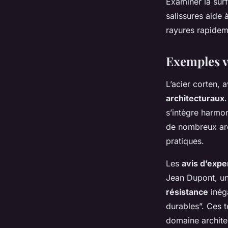
Examiner la sur
salissures aide 
rayures rapideme
Exemples vi
L’acier corten,
architecturaux
s’intègre harmo
de nombreux arc
pratiques.
Les
avis d’expe
Jean Dupont, un
résistance
inéga
durables”. Ces t
domaine archite