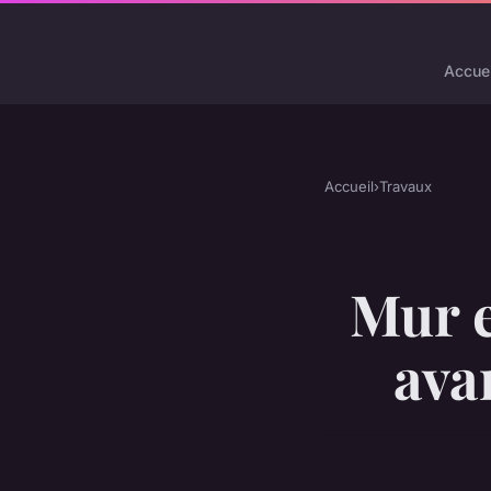
Accuei
Accueil
›
Travaux
Mur e
ava