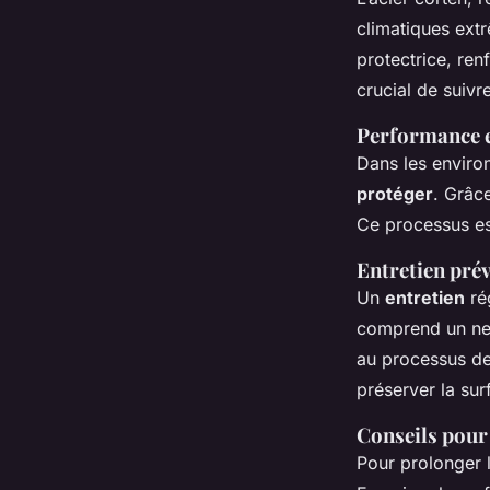
climatiques extr
protectrice, ren
crucial de suivr
Performance e
Dans les enviro
protéger
. Grâc
Ce processus est
Entretien prév
Un
entretien
rég
comprend un nett
au processus de 
préserver la sur
Conseils pour
Pour prolonger 