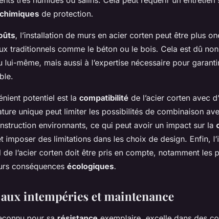
nts très humides ou salins. Cela peut requérir un entretien
 chimiques
de protection.
oûts
, l’installation de murs en acier corten peut être plus o
aux traditionnels comme le béton ou le bois. Cela est dû no
 lui-même, mais aussi à l’expertise nécessaire pour garantir
ble.
nient potentiel est la
compatibilité
de l’acier corten avec d
ture unique peut limiter les possibilités de combinaison ave
struction environnants, ce qui peut avoir un impact sur la
t imposer des limitations dans les choix de design. Enfin, l
 de l’acier corten doit être pris en compte, notamment les
leurs conséquences
écologiques
.
 aux intempéries et maintenance
 reconnu pour sa
résistance
exemplaire, excelle dans des co