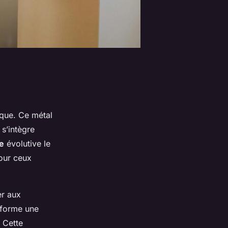
ique. Ce métal
 s’intègre
le
évolutive le
pour ceux
er aux
l forme une
 Cette